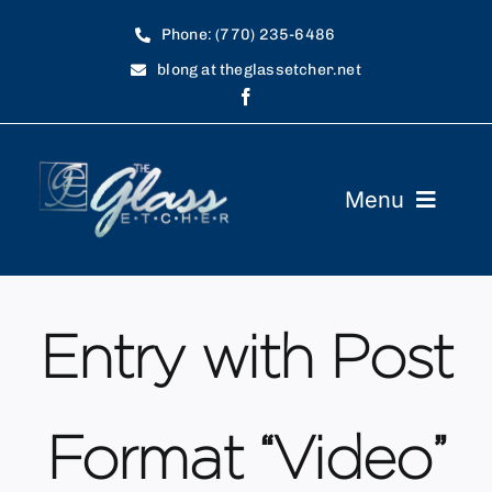
Skip
Phone: (770) 235-6486
to
blong at theglassetcher.net
content
Menu
Home
Showroom
Entry with Post
Art Requirements
Format “Video”
FAQ