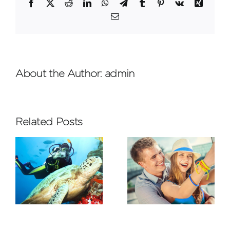
Facebook
X
Reddit
LinkedIn
WhatsApp
Telegram
Tumblr
Pinterest
Vk
Xing
Email
About the Author:
admin
Related Posts