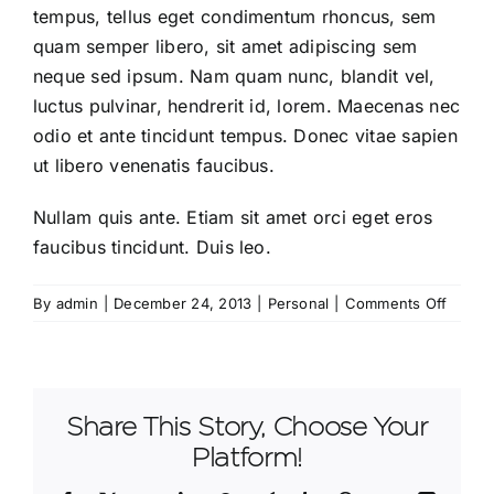
tempus, tellus eget condimentum rhoncus, sem
quam semper libero, sit amet adipiscing sem
neque sed ipsum. Nam quam nunc, blandit vel,
luctus pulvinar, hendrerit id, lorem. Maecenas nec
odio et ante tincidunt tempus. Donec vitae sapien
ut libero venenatis faucibus.
Nullam quis ante. Etiam sit amet orci eget eros
faucibus tincidunt. Duis leo.
on
By
admin
|
December 24, 2013
|
Personal
|
Comments Off
Entry
with
Post
Forma
Share This Story, Choose Your
“Video
Platform!